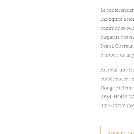
Le conférencier
l’Antiquité à n
communes ou ins
disparus des m
Poiret, Guerlai
d’œuvre de la 
Au total, une t
conférencier : 
Hongrie (14ème 
(1884) HOUBIGA
(1917) COTY, Cr
REGISTER FO