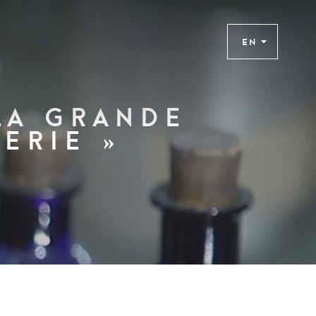
EN
La grande
erie »