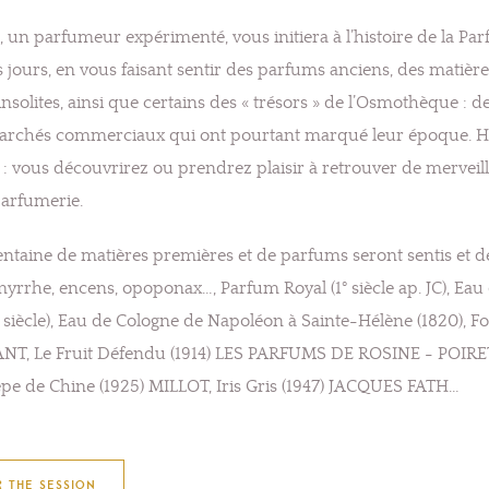
, un parfumeur expérimenté, vous initiera à l’histoire de la Pa
os jours, en vous faisant sentir des parfums anciens, des matièr
olites, ainsi que certains des « trésors » de l’Osmothèque : 
archés commerciaux qui ont pourtant marqué leur époque. Ho
n : vous découvrirez ou prendrez plaisir à retrouver de merveil
parfumerie.
rentaine de matières premières et de parfums seront sentis et dé
myrrhe, encens, opoponax…, Parfum Royal (1° siècle ap. JC), Eau 
siècle), Eau de Cologne de Napoléon à Sainte-Hélène (1820), F
NT, Le Fruit Défendu (1914) LES PARFUMS DE ROSINE - POIRE
êpe de Chine (1925) MILLOT, Iris Gris (1947) JACQUES FATH…
R THE SESSION