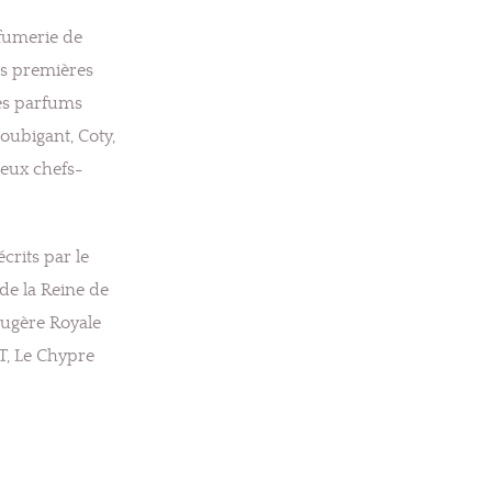
rfumerie de
es premières
des parfums
ubigant, Coty,
leux chefs-
crits par le
de la Reine de
ougère Royale
T, Le Chypre