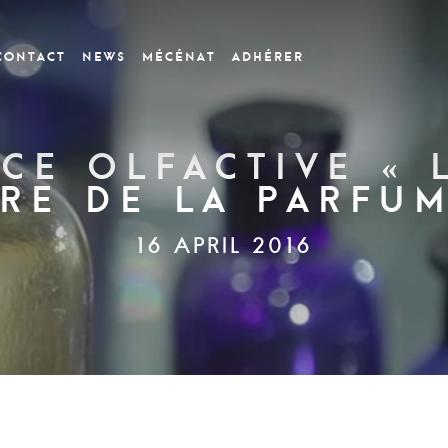
CONTACT
News
Mécénat
Adhérer
ce olfactive « 
ire de la parfum
16 APRIL 2016