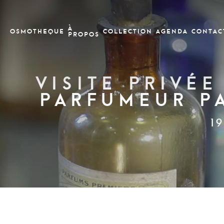
À
OSMOTHEQUE
COLLECTION
Agenda
CONTAC
PROPOS
Visite privé
parfumeur Pa
1