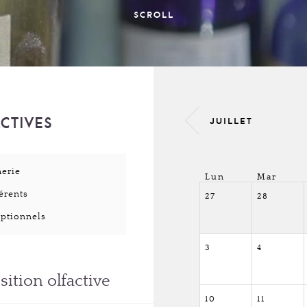
SCROLL
CTIVES
JUILLET
merie
Lun
Mar
érents
27
28
ptionnels
3
4
ition olfactive
10
11