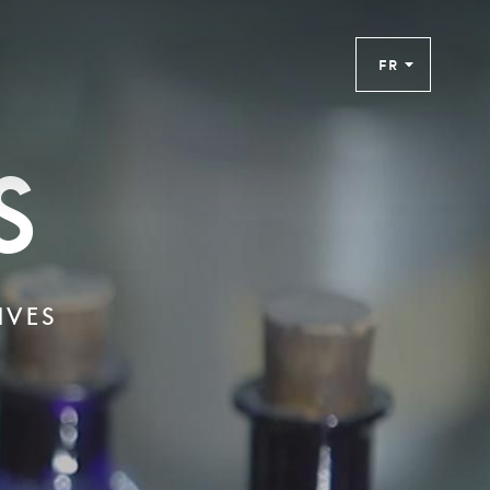
FR
s
IVES