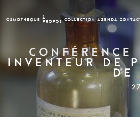
À
OSMOTHEQUE
COLLECTION
Agenda
CONTAC
PROPOS
Conférence 
inventeur de 
de
2