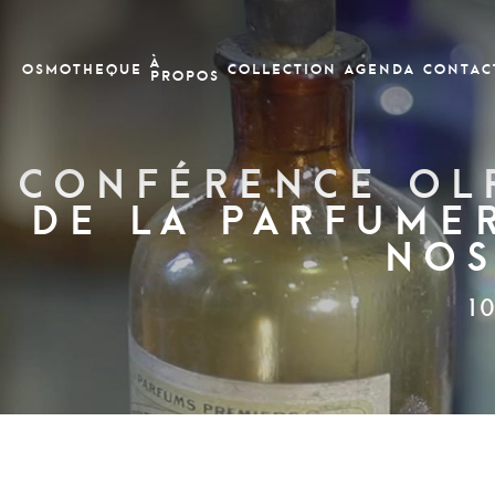
À
OSMOTHEQUE
COLLECTION
Agenda
CONTAC
PROPOS
Conférence olf
de la parfumer
nos
1