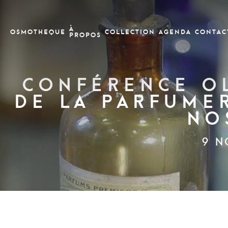
À
OSMOTHEQUE
COLLECTION
Agenda
CONTAC
PROPOS
Conférence ol
de la parfumer
no
9 N