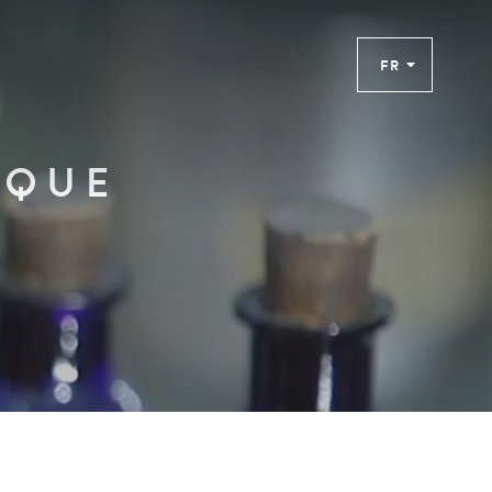
FR
èque